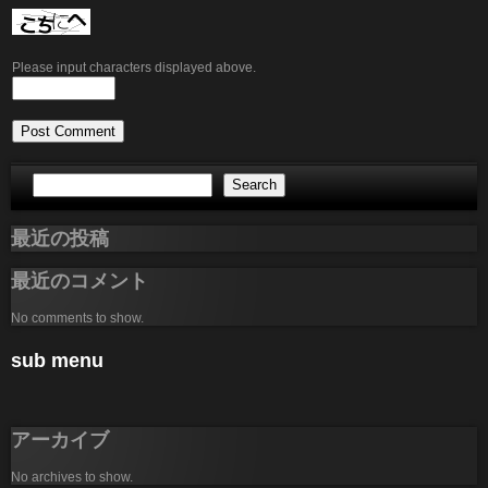
Please input characters displayed above.
Search
最近の投稿
最近のコメント
No comments to show.
sub menu
アーカイブ
No archives to show.