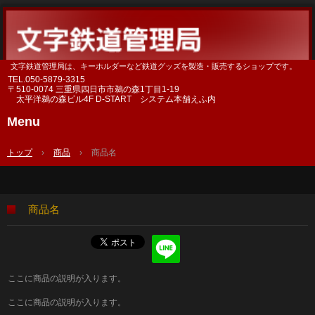
文字鉄道管理局は、キーホルダーなど鉄道グッズを製造・販売するショップです。
TEL.
050-5879-3315
〒510-0074 三重県四日市市鵜の森1丁目1-19
太平洋鵜の森ビル4F D-START システム本舗えふ内
Menu
Skip
to
トップ
›
商品
›
商品名
content
商品名
ここに商品の説明が入ります。
ここに商品の説明が入ります。