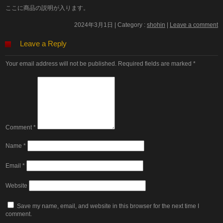
ここに商品の説明が入ります。
2024年3月1日
|
Category :
shohin
|
Leave a comment
Leave a Reply
Your email address will not be published.
Required fields are marked
*
Comment
*
Name
*
Email
*
Website
Save my name, email, and website in this browser for the next time I
comment.