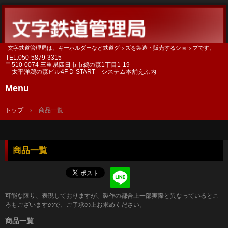
文字鉄道管理局は、キーホルダーなど鉄道グッズを製造・販売するショップです。
TEL.
050-5879-3315
〒510-0074 三重県四日市市鵜の森1丁目1-19
太平洋鵜の森ビル4F D-START システム本舗えふ内
Menu
Skip
to
トップ
›
商品一覧
content
商品一覧
可能な限り、表現しておりますが、製作の都合上一部実際と異なっているとこ
ろもございますので、ご了承の上お求めください。
商品一覧