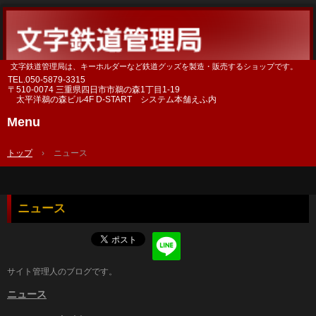
文字鉄道管理局は、キーホルダーなど鉄道グッズを製造・販売するショップです。
TEL.
050-5879-3315
〒510-0074 三重県四日市市鵜の森1丁目1-19
太平洋鵜の森ビル4F D-START システム本舗えふ内
Menu
Skip
to
トップ
›
ニュース
content
ニュース
サイト管理人のブログです。
ニュース